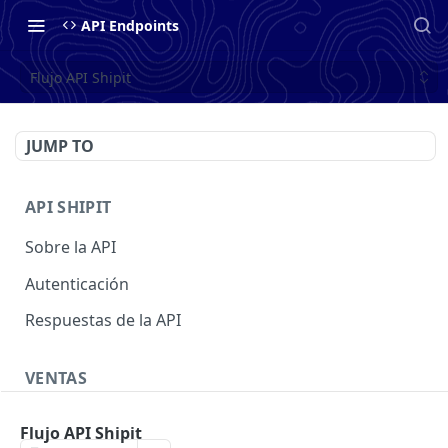
API Endpoints
Flujo API Shipit
JUMP TO
API SHIPIT
Sobre la API
Autenticación
Respuestas de la API
VENTAS
Crear una venta
POST
Flujo API Shipit