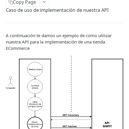
Editar una venta
Copy Page
PATCH
Caso de uso de implementación de nuestra API
Historial de ventas
GET
Buscar Venta Por ID
GET
Buscador de ventas
GET
A continuación te damos un ejemplo de como utilizar
nuestra API para la implementación de una tienda
ECommerce
ENVÍOS
Crear un envío
POST
Crear envíos masivos
POST
Crear un envío y retiro en bodega
POST
Consultar un envío (Por Reference)
GET
Consultar un envío (Por ID)
GET
Historial de envíos
GET
Historial últimas actualizaciones de envíos
GET