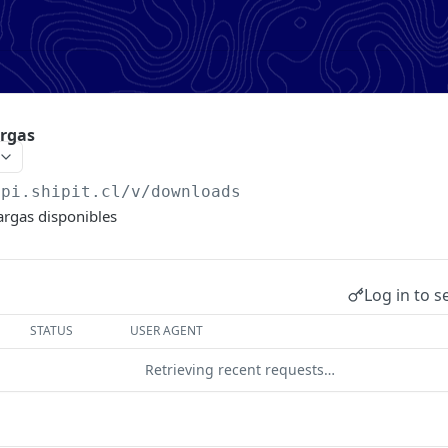
argas
api.shipit.cl
/v/downloads
argas disponibles
Log in to s
STATUS
USER AGENT
Retrieving recent requests…