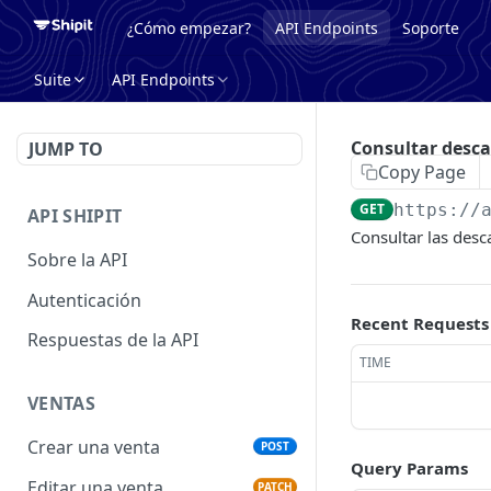
¿Cómo empezar?
API Endpoints
Soporte
Suite
API Endpoints
Consultar desc
JUMP TO
Copy Page
GET
https://
API SHIPIT
Consultar las desc
Sobre la API
Autenticación
Recent Requests
Respuestas de la API
TIME
VENTAS
Crear una venta
POST
Query Params
Editar una venta
PATCH