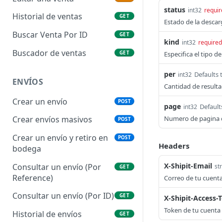
status
int32
requir
Historial de ventas
GET
Estado de la descarga
Buscar Venta Por ID
GET
kind
int32
required
Buscador de ventas
GET
Especifica el tipo de
per
Defaults 
int32
ENVÍOS
Cantidad de result
Crear un envío
POST
page
Default
int32
Numero de pagina 
Crear envíos masivos
POST
Crear un envío y retiro en
POST
Headers
bodega
X-Shipit-Email
Consultar un envío (Por
st
GET
Reference)
Correo de tu cuent
Consultar un envío (Por ID)
GET
X-Shipit-Access-
Token de tu cuenta
Historial de envíos
GET