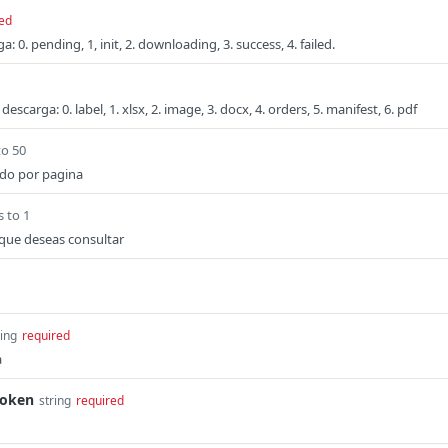
ed
: 0. pending, 1, init, 2. downloading, 3. success, 4. failed.
 descarga: 0. label, 1. xlsx, 2. image, 3. docx, 4. orders, 5. manifest, 6. pdf
to 50
ado por pagina
s to 1
que deseas consultar
ring
required
a
Token
string
required