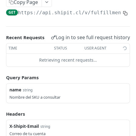
Editar una venta
Copy Page
PATCH
GET
https://api.shipit.cl
/v/fulfillment/sk
Historial de ventas
GET
Buscar Venta Por ID
GET
Buscador de ventas
GET
Log in to see full request history
Recent Requests
TIME
STATUS
USER AGENT
ENVÍOS
Retrieving recent requests…
Crear un envío
POST
Crear envíos masivos
POST
Query Params
Crear un envío y retiro en bodega
POST
name
string
Nombre del SKU a consultar
Consultar un envío (Por Reference)
GET
Consultar un envío (Por ID)
GET
Headers
Historial de envíos
GET
X-Shipit-Email
string
Historial últimas actualizaciones de envíos
GET
Correo de tu cuenta